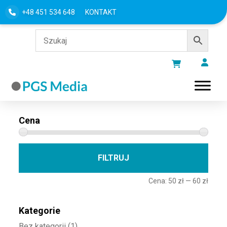
+48 451 534 648
KONTAKT
Filtru według
Cena
Cena 
Cena
FILTRUJ
Cena:
50 zł
—
60 zł
Kategorie
Bez kategorii
(1)