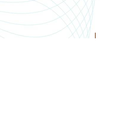
SHOP.PGSMEDIA.PL
+48 89 642 06 39
SHOP@PGSMEDIA.PL
14-100 OSTRÓDA
UL. SOBIESKIEGO 3C/52
INFORMACJE O LEASINGU
REKLAMACJE I ZWROTY
DOSTAWA
REGULAMIN SKLEPU
MOJE KONTO