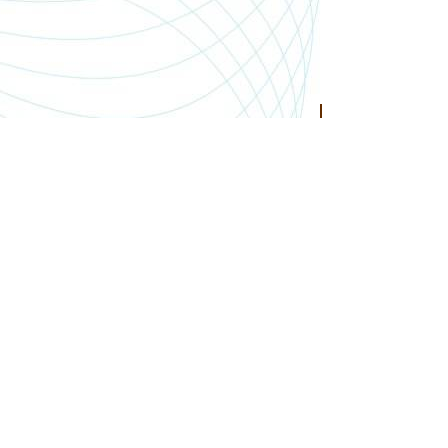
SHOP.PGSMEDIA.PL
+48 89 642 06 39
SHOP@PGSMEDIA.PL
14-100 OSTRÓDA
UL. SOBIESKIEGO 3C/52
INFORMACJE O LEASINGU
REKLAMACJE I ZWROTY
DOSTAWA
REGULAMIN SKLEPU
MOJE KONTO
BLOG