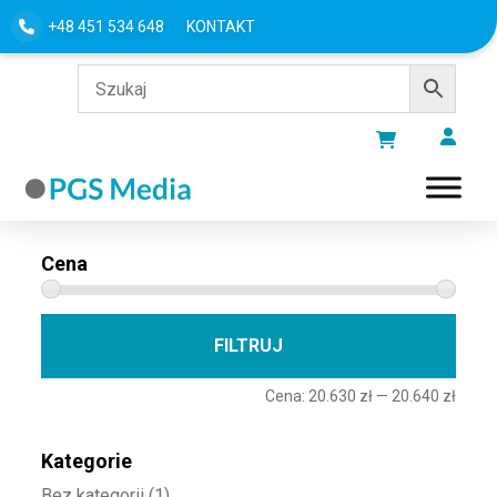
+48 451 534 648
KONTAKT
Filtru według
Cena
Cena 
Cena
FILTRUJ
Cena:
20.630 zł
—
20.640 zł
Kategorie
Bez kategorii
(1)