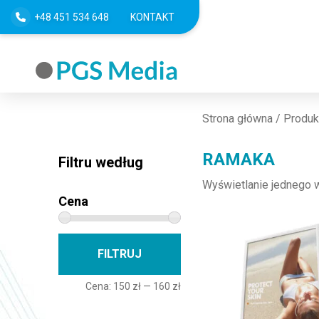
+48 451 534 648
KONTAKT
Strona główna
/ Produk
RAMAKA
Filtru według
Wyświetlanie jednego 
Cena
Cena min
Cena max
FILTRUJ
Cena:
150 zł
—
160 zł