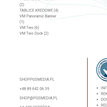
(2)
TABLICE KREDOWE
(4)
VM Panoramic Banner
(1)
VM Two
(6)
VM Two Dock
(2)
SHOP.PGSMEDIA.PL
IN
+48 89 642 06 39
RE
SHOP@PGSMEDIA.PL
DO
RE