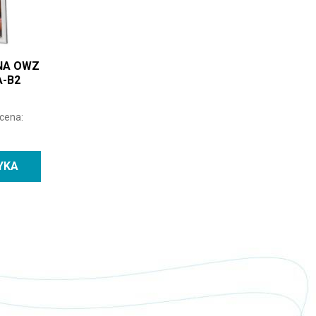
NA OWZ
A-B2
 cena:
YKA