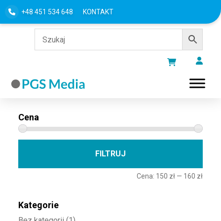
+48 451 534 648
KONTAKT
Filtru według
Cena
Cena 
Cena
FILTRUJ
Cena:
150 zł
—
160 zł
Kategorie
Bez kategorii
(1)