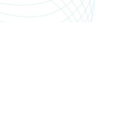
SHOP.PGSMEDIA.PL
+48 89 642 06 39
SHOP@PGSMEDIA.PL
14-100 OSTRÓDA
UL. SOBIESKIEGO 3C/52
INFORMACJE O LEASINGU
REKLAMACJE I ZWROTY
DOSTAWA
REGULAMIN SKLEPU
MOJE KONTO
BLOG