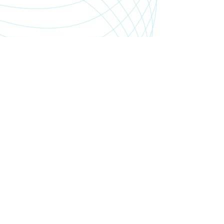
SHOP.PGSMEDIA.PL
+48 89 642 06 39
SHOP@PGSMEDIA.PL
14-100 OSTRÓDA
UL. SOBIESKIEGO 3C/52
INFORMACJE O LEASINGU
REKLAMACJE I ZWROTY
DOSTAWA
REGULAMIN SKLEPU
MOJE KONTO
BLOG