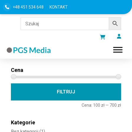
+48 451 534 648
KONTAKT
Filtru według
Cena
Cena 
Cena
FILTRUJ
Cena:
100 zł
—
700 zł
Kategorie
Bez kategorii
(1)