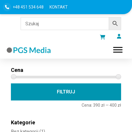
+48 451 534 648
KONTAKT
Filtru według
Cena
Cena 
Cena
FILTRUJ
Cena:
390 zł
—
400 zł
Kategorie
Bez kategorii
(1)