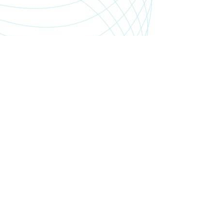
SHOP.PGSMEDIA.PL
+48 89 642 06 39
SHOP@PGSMEDIA.PL
14-100 OSTRÓDA
UL. SOBIESKIEGO 3C/52
INFORMACJE O LEASINGU
REKLAMACJE I ZWROTY
DOSTAWA
REGULAMIN SKLEPU
MOJE KONTO
BLOG