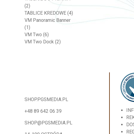
(2)
TABLICE KREDOWE
(4)
VM Panoramic Banner
(1)
VM Two
(6)
VM Two Dock
(2)
SHOP.PGSMEDIA.PL
IN
+48 89 642 06 39
RE
SHOP@PGSMEDIA.PL
DO
RE