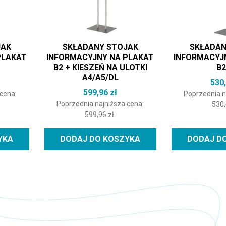
JAK
SKŁADANY STOJAK
SKŁADAN
PLAKAT
INFORMACYJNY NA PLAKAT
INFORMACYJ
B2 + KIESZEŃ NA ULOTKI
B2
A4/A5/DL
530
599,96
zł
 cena:
Poprzednia n
Poprzednia najniższa cena:
530
599,96
zł
.
YKA
DODAJ DO KOSZYKA
DODAJ D