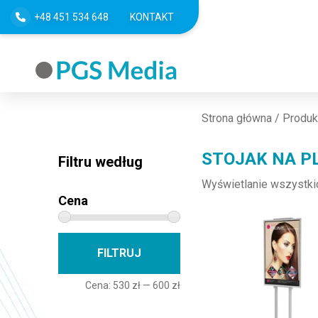
+48 451 534 648
KONTAKT
Strona główna
/ Produkt
STOJAK NA P
Filtru według
Wyświetlanie wszystki
Cena
Cena min
Cena max
FILTRUJ
Cena:
530 zł
—
600 zł