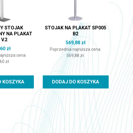
Y STOJAK
STOJAK NA PLAKAT SP005
NY NA PLAKAT
B2
 V.2
569,88
zł
,60
zł
Poprzednia najniższa cena:
ajniższa cena:
569,88
zł
.
,60
zł
.
O KOSZYKA
DODAJ DO KOSZYKA