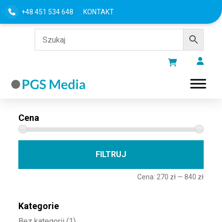
+48 451 534 648
KONTAKT
Filtru według
Cena
Cena 
Cena
FILTRUJ
Cena:
270 zł
—
840 zł
Kategorie
Bez kategorii
(1)