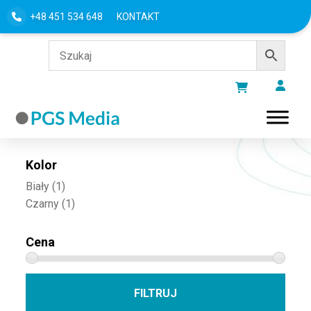
+48 451 534 648
KONTAKT
Filtru według
Kolor
Biały
(1)
Czarny
(1)
Cena
Cena 
Cena
FILTRUJ