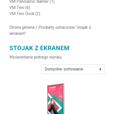
VM Panoramic Banner
(1)
VM Two
(6)
VM Two Dock
(2)
Strona główna
/ Produkty oznaczone “stojak z
ekranem”
STOJAK Z EKRANEM
Wyświetlanie jednego wyniku
Ten produkt ma wiele wariantów. Opcje można wybrać na st