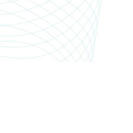
SHOP.PGSMEDIA.PL
+48 89 642 06 39
SHOP@PGSMEDIA.PL
14-100 OSTRÓDA
UL. SOBIESKIEGO 3C/52