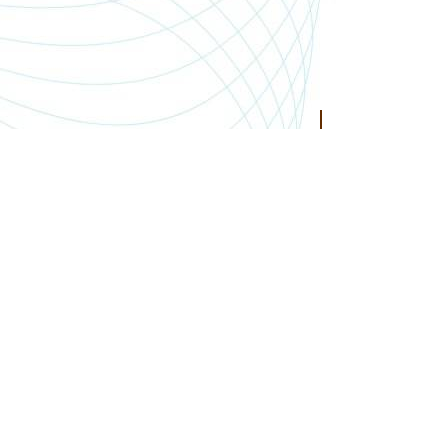
SHOP.PGSMEDIA.PL
+48 89 642 06 39
SHOP@PGSMEDIA.PL
14-100 OSTRÓDA
UL. SOBIESKIEGO 3C/52
INFORMACJE O LEASINGU
REKLAMACJE I ZWROTY
DOSTAWA
REGULAMIN SKLEPU
MOJE KONTO