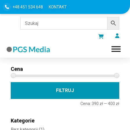
+48 451 534 648
KONTAKT
Filtru według
Cena
Cena 
Cena
FILTRUJ
Cena:
390 zł
—
400 zł
Kategorie
Bez kategorii
(1)