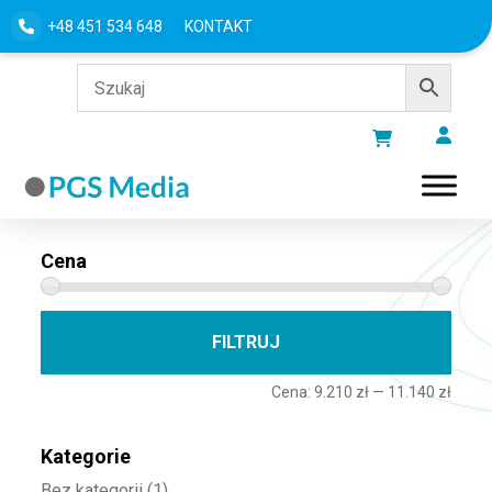
+48 451 534 648
KONTAKT
Filtru według
Cena
Cena 
Cena
FILTRUJ
Cena:
9.210 zł
—
11.140 zł
Kategorie
Bez kategorii
(1)