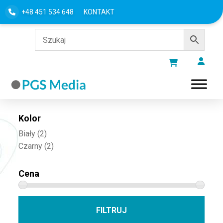
+48 451 534 648
KONTAKT
Filtru według
Kolor
Biały
(2)
Czarny
(2)
Cena
Cena 
Cena
FILTRUJ