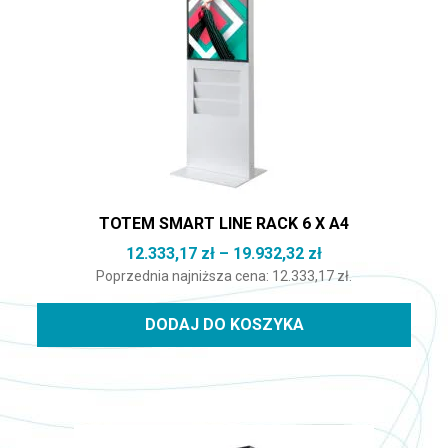
TOTEM SMART LINE RACK 6 X A4
Zakres cen: od 1
12.333,17
zł
–
19.932,32
zł
Poprzednia najniższa cena:
12.333,17
zł
.
DODAJ DO KOSZYKA
Ten produkt ma wiele wariantów. Opcje można wybrać na st