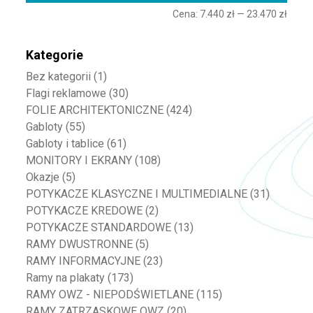
Cena:
7.440 zł
—
23.470 zł
Kategorie
Bez kategorii
(1)
Flagi reklamowe
(30)
FOLIE ARCHITEKTONICZNE
(424)
Gabloty
(55)
Gabloty i tablice
(61)
MONITORY I EKRANY
(108)
Okazje
(5)
POTYKACZE KLASYCZNE I MULTIMEDIALNE
(31)
POTYKACZE KREDOWE
(2)
POTYKACZE STANDARDOWE
(13)
RAMY DWUSTRONNE
(5)
RAMY INFORMACYJNE
(23)
Ramy na plakaty
(173)
RAMY OWZ - NIEPODŚWIETLANE
(115)
RAMY ZATRZASKOWE OWZ
(20)