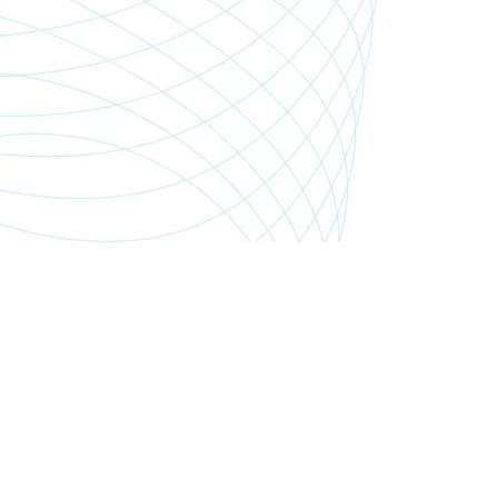
SHOP.PGSMEDIA.PL
+48 89 642 06 39
SHOP@PGSMEDIA.PL
14-100 OSTRÓDA
UL. SOBIESKIEGO 3C/52