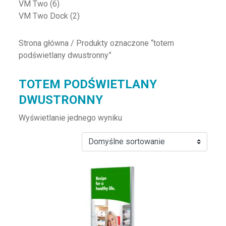
VM Two
(6)
VM Two Dock
(2)
Strona główna
/ Produkty oznaczone “totem
podświetlany dwustronny”
TOTEM PODŚWIETLANY
DWUSTRONNY
Wyświetlanie jednego wyniku
Ten produkt ma wiele wariantów. Opcje można wybrać na st