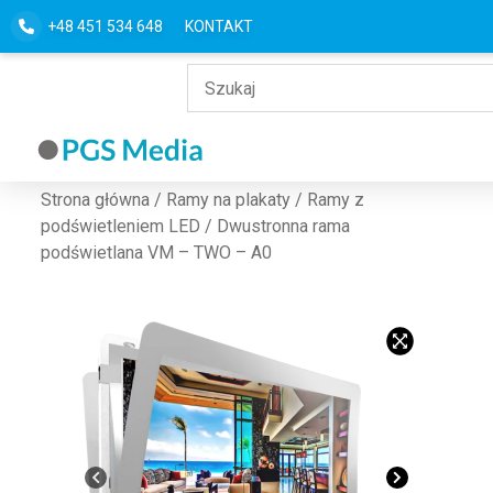
+48 451 534 648
KONTAKT
Strona główna
/
Ramy na plakaty
/
Ramy z
podświetleniem LED
/ Dwustronna rama
podświetlana VM – TWO – A0