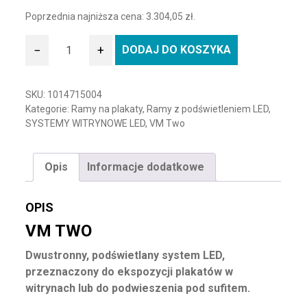
Poprzednia najniższa cena:
3.304,05
zł
.
−
+
DODAJ DO KOSZYKA
ilość Dwustronna rama podświetlana VM - TWO - A0
SKU:
1014715004
Kategorie:
Ramy na plakaty
,
Ramy z podświetleniem LED
,
SYSTEMY WITRYNOWE LED
,
VM Two
Opis
Informacje dodatkowe
OPIS
VM TWO
Dwustronny, podświetlany system LED,
przeznaczony do ekspozycji plakatów w
witrynach lub do podwieszenia pod sufitem.