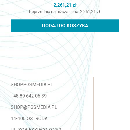
2.261,21
zł
Poprzednia najniższa cena:
2.261,21
zł
.
DODAJ DO KOSZYKA
SHOP.PGSMEDIA.PL
+48 89 642 06 39
SHOP@PGSMEDIA.PL
14-100 OSTRÓDA
UL. SOBIESKIEGO 3C/52