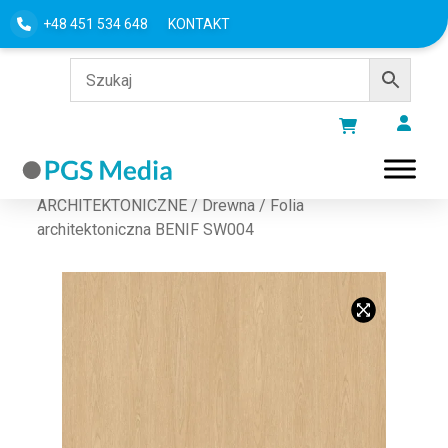
+48 451 534 648
KONTAKT
Strona główna
/
FOLIE
ARCHITEKTONICZNE
/
Drewna
/ Folia
architektoniczna BENIF SW004