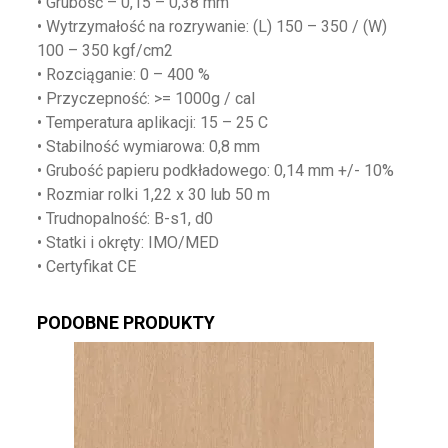
• Grubość – 0,15 – 0,38 mm
• Wytrzymałość na rozrywanie: (L) 150 – 350 / (W)
100 – 350 kgf/cm2
• Rozciąganie: 0 – 400 %
• Przyczepność: >= 1000g / cal
• Temperatura aplikacji: 15 – 25 C
• Stabilność wymiarowa: 0,8 mm
• Grubość papieru podkładowego: 0,14 mm +/- 10%
• Rozmiar rolki 1,22 x 30 lub 50 m
• Trudnopalność: B-s1, d0
• Statki i okręty: IMO/MED
• Certyfikat CE
PODOBNE PRODUKTY