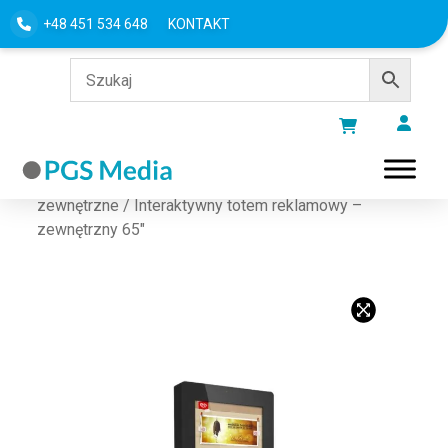
+48 451 534 648
KONTAKT
Strona główna
/
MONITORY I EKRANY
/
Ekrany
zewnętrzne
/ Interaktywny totem reklamowy –
zewnętrzny 65″