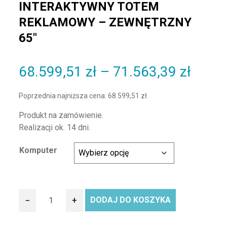
INTERAKTYWNY TOTEM
REKLAMOWY – ZEWNĘTRZNY
65″
Zakre
68.599,51
zł
–
71.563,39
zł
Poprzednia najniższa cena:
68.599,51
zł
.
Produkt na zamówienie.
Realizacji ok. 14 dni.
Komputer
−
+
DODAJ DO KOSZYKA
ilość Interaktywny totem reklamowy - zewnętrzny 65"