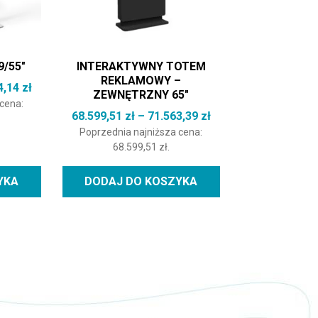
9/55″
INTERAKTYWNY TOTEM
REKLAMOWY –
Zakres cen: od 31.580,20 zł do 34.704,14 zł
4,14
zł
ZEWNĘTRZNY 65″
 cena:
Zakres cen: od 68.59
68.599,51
zł
–
71.563,39
zł
Poprzednia najniższa cena:
68.599,51
zł
.
YKA
DODAJ DO KOSZYKA