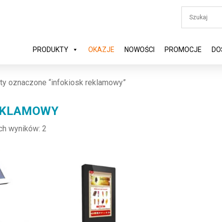
PRODUKTY
OKAZJE
NOWOŚCI
PROMOCJE
DO
ty oznaczone “infokiosk reklamowy”
EKLAMOWY
ch wyników: 2
ariantów. Opcje można wybrać na stronie produktu
Ten produkt ma wiele wariantów. Opcje można wybra