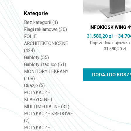
Kategorie
Bez kategorii
(1)
INFOKIOSK WING 4
Flagi reklamowe
(30)
31.580,20
zł
–
34.70
FOLIE
Poprzednia najniższa
ARCHITEKTONICZNE
31.580,20
zł
.
(424)
Gabloty
(55)
Gabloty i tablice
(61)
MONITORY I EKRANY
DODAJ DO KOSZ
(108)
Okazje
(5)
POTYKACZE
KLASYCZNE I
MULTIMEDIALNE
(31)
POTYKACZE KREDOWE
(2)
POTYKACZE