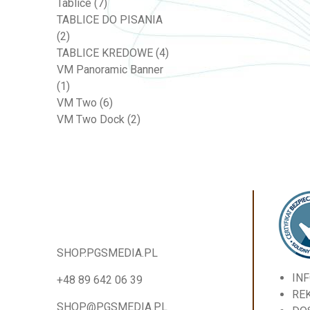
Tablice
(7)
TABLICE DO PISANIA
(2)
TABLICE KREDOWE
(4)
VM Panoramic Banner
(1)
VM Two
(6)
VM Two Dock
(2)
SHOP.PGSMEDIA.PL
IN
+48 89 642 06 39
RE
SHOP@PGSMEDIA.PL