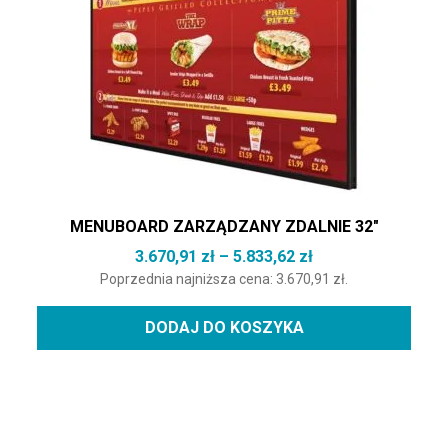
MENUBOARD ZARZĄDZANY ZDALNIE 32″
Zakres cen: od 3.6
3.670,91
zł
–
5.833,62
zł
Poprzednia najniższa cena:
3.670,91
zł
.
DODAJ DO KOSZYKA