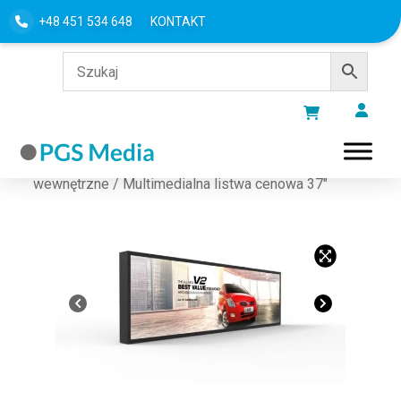
+48 451 534 648
KONTAKT
Strona główna
/
MONITORY I EKRANY
/
Ekrany
wewnętrzne
/ Multimedialna listwa cenowa 37″