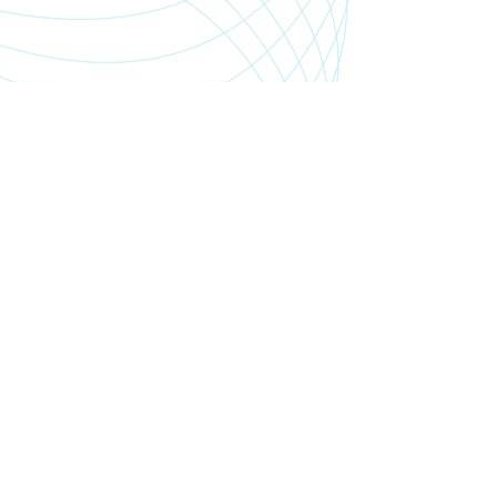
SHOP.PGSMEDIA.PL
+48 89 642 06 39
SHOP@PGSMEDIA.PL
14-100 OSTRÓDA
UL. SOBIESKIEGO 3C/52
INFORMACJE O LEASINGU
REKLAMACJE I ZWROTY
DOSTAWA
REGULAMIN SKLEPU
MOJE KONTO
BLOG