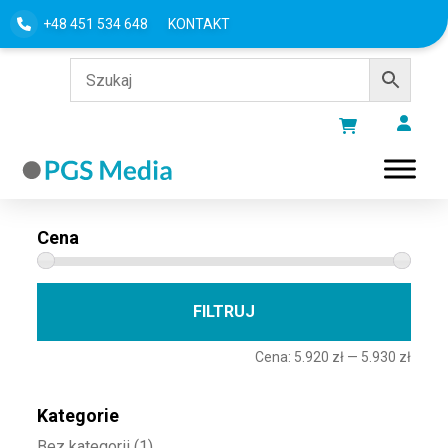
+48 451 534 648
KONTAKT
Filtru według
Cena
Cena 
Cena
FILTRUJ
Cena:
5.920 zł
—
5.930 zł
Kategorie
Bez kategorii
(1)