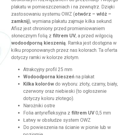
plakatu w pomieszczeniach i na zewnątrz. Dzięki
zastosowaniu systemu OWZ (
otwórz – włóż –
zamknij
), wymiana plakatu zajmuje kilka sekund.
Afisz jest chroniony przed promieniowaniem
słonecznym folią z
filtrem UV
, a przed wilgocią
wodoodporną kieszenią
. Ramka jest dostępna w
kilku proponowanych przez nas kolorach. Ta oferta
dotyczy ramki w kolorze złotym.
Atrakcyjny profil 25 mm
Wodoodporna kieszeń
na plakat
Kilka kolorów
do wyboru: złoty, czarny, biały,
czerwony oraz niebieski (to ogłoszenie
dotyczy koloru złotego).
Narożniki ostre
Folia antyrefleksyjna z
filtrem UV
0,5 mm
Łatwy w obsłudze system OWZ
Do powieszenia na ścianie w pionie lub w
poziomie.