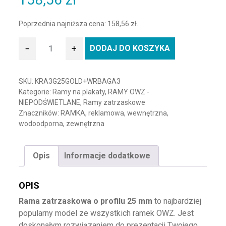
Poprzednia najniższa cena:
158,56
zł
.
−
+
DODAJ DO KOSZYKA
ilość Rama wodoodporna OWZ kolorowa-złota-A3
SKU:
KRA3G25GOLD+WRBAGA3
Kategorie:
Ramy na plakaty
,
RAMY OWZ -
NIEPODŚWIETLANE
,
Ramy zatrzaskowe
Znaczników:
RAMKA
,
reklamowa
,
wewnętrzna
,
wodoodporna
,
zewnętrzna
Opis
Informacje dodatkowe
OPIS
Rama zatrzaskowa o profilu 25 mm
to najbardziej
popularny model ze wszystkich ramek OWZ. Jest
doskonałym rozwiązaniem do prezentacji Twojego