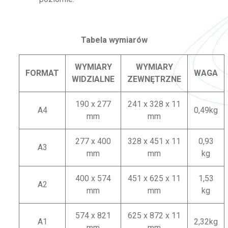
Tabela wymiarów
WYMIARY
WYMIARY
FORMAT
WAGA
WIDZIALNE
ZEWNĘTRZNE
190 x 277
241 x 328 x 11
A4
0,49kg
mm
mm
277 x 400
328 x 451 x 11
0,93
A3
mm
mm
kg
400 x 574
451 x 625 x 11
1,53
A2
mm
mm
kg
574 x 821
625 x 872 x 11
A1
2,32kg
mm
mm