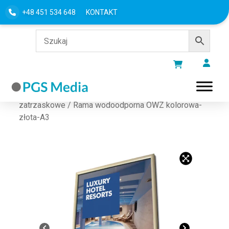
+48 451 534 648
KONTAKT
Strona główna
/
Ramy na plakaty
/
Ramy
zatrzaskowe
/ Rama wodoodporna OWZ kolorowa-
złota-A3