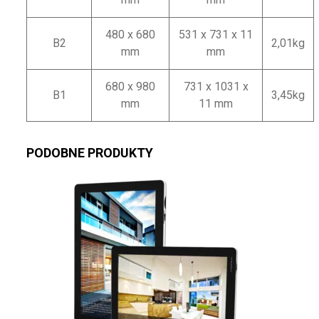
480 x 680
531 x 731 x 11
B2
2,01kg
mm
mm
680 x 980
731 x 1031 x
B1
3,45kg
mm
11 mm
PODOBNE PRODUKTY