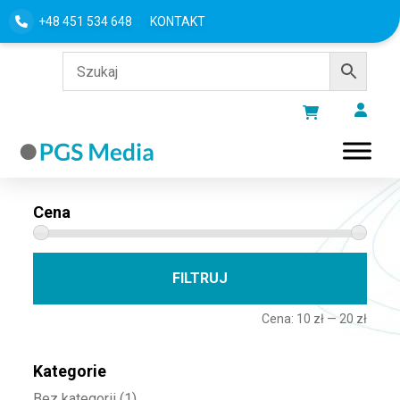
+48 451 534 648
KONTAKT
Filtru według
Cena
Cena 
Cena
FILTRUJ
Cena:
10 zł
—
20 zł
Kategorie
Bez kategorii
(1)