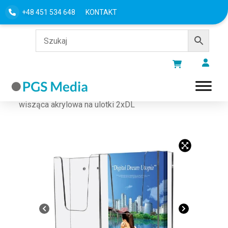
+48 451 534 648
KONTAKT
Strona główna
/
Stojaki
/
Stojaki na ulotki
/ Kieszeń
wisząca akrylowa na ulotki 2xDL