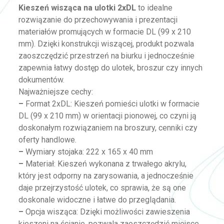
Kieszeń wisząca na ulotki 2xDL
to idealne
rozwiązanie do przechowywania i prezentacji
materiałów promujących w formacie DL (99 x 210
mm). Dzięki konstrukcji wiszącej, produkt pozwala
zaoszczędzić przestrzeń na biurku i jednocześnie
zapewnia łatwy dostęp do ulotek, broszur czy innych
dokumentów.
Najważniejsze cechy:
–
Format 2xDL: Kieszeń pomieści ulotki w formacie
DL (99 x 210 mm) w orientacji pionowej, co czyni ją
doskonałym rozwiązaniem na broszury, cenniki czy
oferty handlowe.
–
Wymiary stojaka: 222 x 165 x 40 mm
–
Materiał: Kieszeń wykonana z trwałego akrylu,
który jest odporny na zarysowania, a jednocześnie
daje przejrzystość ulotek, co sprawia, że są one
doskonale widoczne i łatwe do przeglądania.
–
Opcja wisząca: Dzięki możliwości zawieszenia
kieszeni na ścianie, pozwala zaoszczędzić miejsce