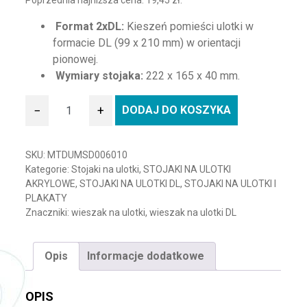
Poprzednia najniższa cena:
19,45
zł
.
Format 2xDL:
Kieszeń pomieści ulotki w
formacie DL (99 x 210 mm) w orientacji
pionowej.
Wymiary stojaka:
222 x 165 x 40 mm.
−
+
DODAJ DO KOSZYKA
ilość Kieszeń wisząca akrylowa na ulotki 2xDL
SKU:
MTDUMSD006010
Kategorie:
Stojaki na ulotki
,
STOJAKI NA ULOTKI
AKRYLOWE
,
STOJAKI NA ULOTKI DL
,
STOJAKI NA ULOTKI I
PLAKATY
Znaczniki:
wieszak na ulotki
,
wieszak na ulotki DL
Opis
Informacje dodatkowe
OPIS